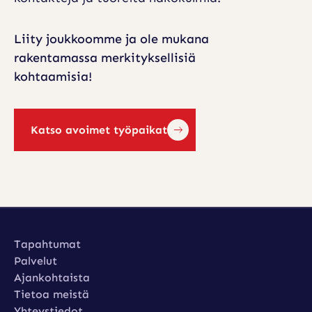
Liity joukkoomme ja ole mukana
rakentamassa merkityksellisiä
kohtaamisia!
Katso avoimet työpaikat
Katso avoimet työpaikat
Tapahtumat
Tapahtumat
Palvelut
Palvelut
Ajankohtaista
Ajankohtaista
Tietoa meistä
Tietoa meistä
Yhteystiedot