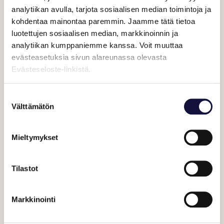
tuotteet, luoden edellytyksiä kannattavalle
analytiikan avulla, tarjota sosiaalisen median toimintoja ja
kohdentaa mainontaa paremmin. Jaamme tätä tietoa
liiketoiminnalle.
luotettujen sosiaalisen median, markkinoinnin ja
analytiikan kumppaniemme kanssa. Voit muuttaa
Messut eivät ole vain kaupantekoa, vaan
evästeasetuksia sivun alareunassa olevasta
myös paikka oppia, kasvaa ja inspiroitua
Evästeseloste-linkistä.
uudesta. Antiikin Ateenassa agorat
toimivat paitsi kaupankäynnin, myös
Suostumuksen
ajatustenvaihdon paikkana. Näissä
Välttämätön
valinta
ihmisten välisissä keskusteluissa syntyi
esimerkiksi ajatus demokratiasta.
Mieltymykset
Fyysiset messutapahtumat edustavat
Tilastot
tämän päivän mahdollisuutta luoda uutta
ja olla osa jotain suurempaa. Digitaaliset
Markkinointi
ympäristöt avaavat messukävijöille ja
näytteilleasettajille lisäksi yhteyden, joka