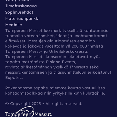
Yhteystiedot
Ilmoituskanava
Ilmoituskanava
Sopimusehdot
Sopimusehdot
Materiaalipankki
Materiaalipankki
Medialle
Tampereen Messut luo merkityksellisiä kohtaamisia
Medialle
tuomalla yhteen ihmiset, ideat ja unohtumattomat
elämykset. Messujen ainutlaatuisen energian
kokevat ja jakavat vuosittain yli 200 000 ihmistä
Tampereen Messu- ja Urheilukeskuksessa.
Tampereen Messut ­-konserniin lukeutuvat myös
tapahtumatoimisto Finland Events,
ravintolaliiketoiminnan yksikkö Finnresta sekä
messurakentamiseen ja tilasuunnitteluun erikoistunut
Expotec.
Rakennamme tapahtumiemme kautta vastuullista
kohtaamispaikkaa niin yrityksille kuin kuluttajille.
© Copyright 2025 • All rights reserved.