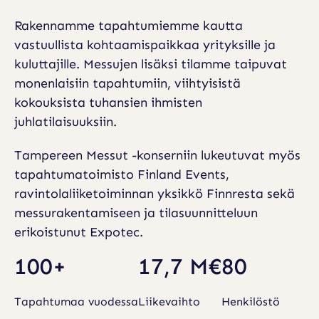
Rakennamme tapahtumiemme kautta
vastuullista kohtaamispaikkaa yrityksille ja
kuluttajille. Messujen lisäksi tilamme taipuvat
monenlaisiin tapahtumiin, viihtyisistä
kokouksista tuhansien ihmisten
juhlatilaisuuksiin.
Tampereen Messut -konserniin lukeutuvat myös
tapahtumatoimisto Finland Events,
ravintolaliiketoiminnan yksikkö Finnresta sekä
messurakentamiseen ja tilasuunnitteluun
erikoistunut Expotec.
100+
17,7 M€
80
Tapahtumaa vuodessa
Liikevaihto
Henkilöstö