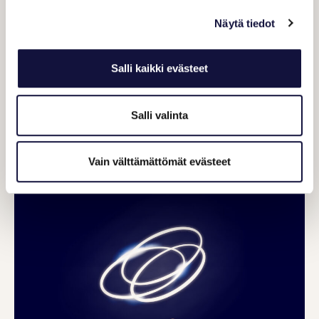
on aktiivinen ympäri vuoden.
Näytä tiedot
Tampereen Messut tarjoaa asiakkailleen
merkityksellisiä kohtaamisia,
Salli kaikki evästeet
unohtumattomia elämyksiä ja ideoiden
sykkivän virran.
Salli valinta
Vain välttämättömät evästeet