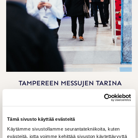
TAMPEREEN MESSUJEN TARINA
Ihmiset alkoivat kokoontua markkinoille
noin 12 000 vuotta sitten tuotteiden
vaihtamista varten. Tuhansia vuosia
Tämä sivusto käyttää evästeitä
myöhemmin messuilla on pitkälti sama
Käytämme sivustollamme seurantatekniikoita, kuten
tehtävä: ne tuovat yhteen ihmiset ja
evästeitä, jotta voimme kehittää sivuston käytettävyyttä