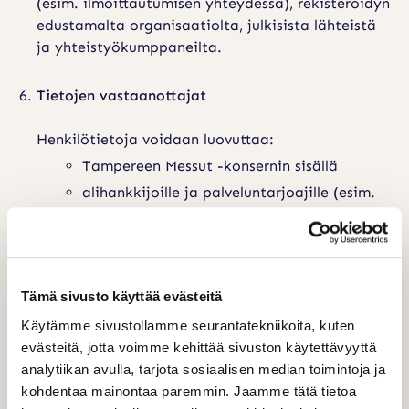
(esim. ilmoittautumisen yhteydessä), rekisteröidyn
edustamalta organisaatiolta, julkisista lähteistä
ja yhteistyökumppaneilta.
Tietojen vastaanottajat
Henkilötietoja voidaan luovuttaa:
Tampereen Messut -konsernin sisällä
alihankkijoille ja palveluntarjoajille (esim.
IT- ja tapahtumajärjestelmät) perustuen
asianmukaiseen
tietojenkäsittelysopimukseen
näytteilleasettajille:
Tämä sivusto käyttää evästeitä
kun kävijä antaa tietonsa
Käytämme sivustollamme seurantatekniikoita, kuten
rintamerkin lukemisen yhteydessä
evästeitä, jotta voimme kehittää sivuston käytettävyyttä
tai rekisteröityy näytteilleasettajan
analytiikan avulla, tarjota sosiaalisen median toimintoja ja
kutsun kautta
kohdentaa mainontaa paremmin. Jaamme tätä tietoa
Tietojen siirto EU/ETA-alueen ulkopuolelle