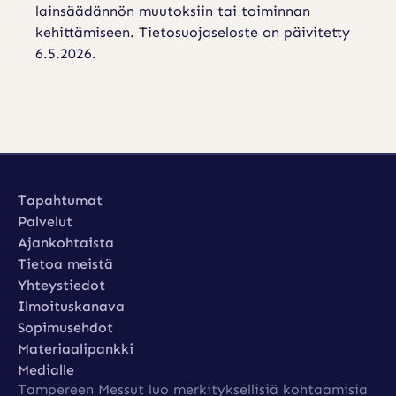
lainsäädännön muutoksiin tai toiminnan
kehittämiseen. Tietosuojaseloste on päivitetty
6.5.2026.
Tapahtumat
Tapahtumat
Palvelut
Palvelut
Ajankohtaista
Ajankohtaista
Tietoa meistä
Tietoa meistä
Yhteystiedot
Yhteystiedot
Ilmoituskanava
Ilmoituskanava
Sopimusehdot
Sopimusehdot
Materiaalipankki
Materiaalipankki
Medialle
Tampereen Messut luo merkityksellisiä kohtaamisia
Medialle