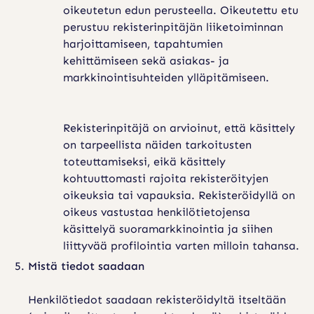
oikeutetun edun perusteella. Oikeutettu etu
perustuu rekisterinpitäjän liiketoiminnan
harjoittamiseen, tapahtumien
kehittämiseen sekä asiakas- ja
markkinointisuhteiden ylläpitämiseen.
Rekisterinpitäjä on arvioinut, että käsittely
on tarpeellista näiden tarkoitusten
toteuttamiseksi, eikä käsittely
kohtuuttomasti rajoita rekisteröityjen
oikeuksia tai vapauksia. Rekisteröidyllä on
oikeus vastustaa henkilötietojensa
käsittelyä suoramarkkinointia ja siihen
liittyvää profilointia varten milloin tahansa.
Mistä tiedot saadaan
Henkilötiedot saadaan rekisteröidyltä itseltään