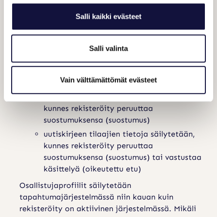
(oikeutettu etu)
Salli kaikki evästeet
asiakassuhteen hoitamiseksi tapahtuman
jälkeen, mukaan lukien kuluttaja- ja
yritysasiakkaat (sopimus / oikeutettu etu)
Salli valinta
markkinointitarkoituksiin asiakassuhteen
aikana sekä sen jälkeen kohtuullisen ajan
Vain välttämättömät evästeet
viimeisestä kontaktista, ellei rekisteröity
vastusta käsittelyä (oikeutettu etu) tai
kunnes rekisteröity peruuttaa
suostumuksensa (suostumus)
uutiskirjeen tilaajien tietoja säilytetään,
kunnes rekisteröity peruuttaa
suostumuksensa (suostumus) tai vastustaa
käsittelyä (oikeutettu etu)
Osallistujaprofiilit säilytetään
tapahtumajärjestelmässä niin kauan kuin
rekisteröity on aktiivinen järjestelmässä. Mikäli