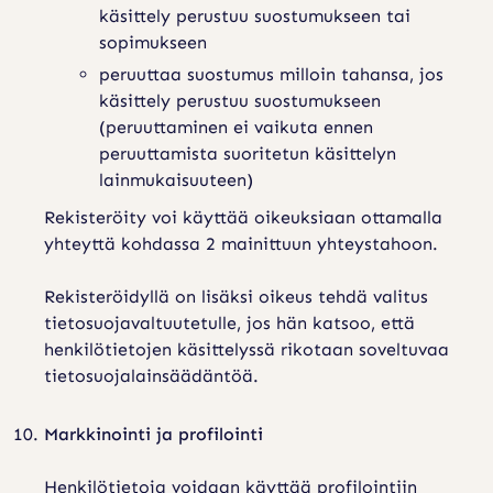
käsittely perustuu suostumukseen tai
sopimukseen
peruuttaa suostumus milloin tahansa, jos
käsittely perustuu suostumukseen
(peruuttaminen ei vaikuta ennen
peruuttamista suoritetun käsittelyn
lainmukaisuuteen)
Rekisteröity voi käyttää oikeuksiaan ottamalla
yhteyttä kohdassa 2 mainittuun yhteystahoon.
Rekisteröidyllä on lisäksi oikeus tehdä valitus
tietosuojavaltuutetulle, jos hän katsoo, että
henkilötietojen käsittelyssä rikotaan soveltuvaa
tietosuojalainsäädäntöä.
Markkinointi ja profilointi
Henkilötietoja voidaan käyttää profilointiin