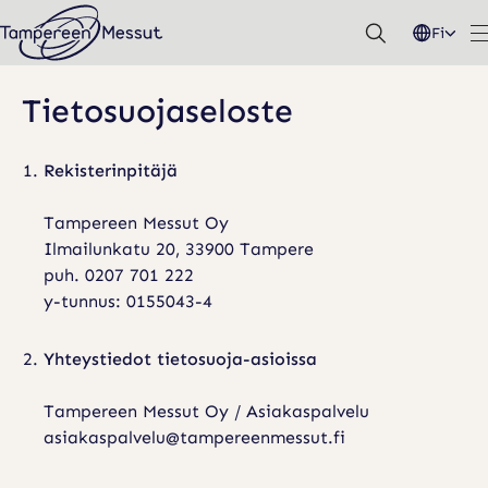
Hyppää
Fi
sisältöön
Tietosuojaseloste
Rekisterinpitäjä
Tampereen Messut Oy
Ilmailunkatu 20, 33900 Tampere
puh. 0207 701 222
y-tunnus: 0155043-4
Yhteystiedot tietosuoja-asioissa
Tampereen Messut Oy / Asiakaspalvelu
asiakaspalvelu@tampereenmessut.fi