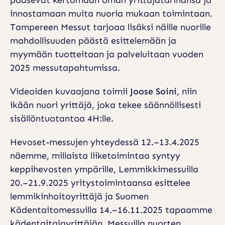
pääsevät kertomaan oman yrittäjätarinansa ja
Ä
innostamaan muita nuoria mukaan toimintaan.
N
Tampereen Messut tarjoaa lisäksi näille nuorille
Y
mahdollisuuden päästä esittelemään ja
T
myymään tuotteitaan ja palveluitaan vuoden
T
2025 messutapahtumissa.
Ä
Videoiden kuvaajana toimii
Joose Soini
, niin
Y
ikään nuori yrittäjä, joka tekee säännöllisesti
H
sisällöntuotantoa 4H:lle.
T
Hevoset-messujen yhteydessä 12.–13.4.2025
E
näemme, millaista liiketoimintaa syntyy
I
keppihevosten ympärille, Lemmikkimessuilla
20.–21.9.2025 yritystoimintaansa esittelee
S
lemmikinhoitoyrittäjä ja Suomen
T
Kädentaitomessuilla 14.–16.11.2025 tapaamme
Y
kädentaitajayrittäjän. Messuilla nuorten