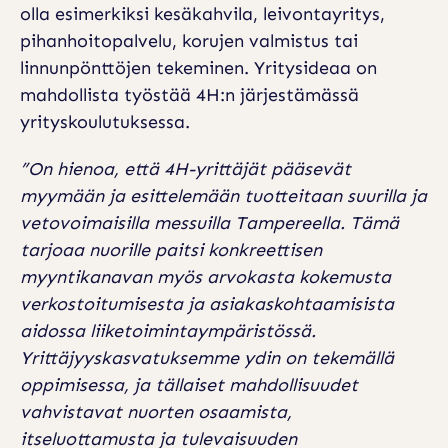
olla esimerkiksi kesäkahvila, leivontayritys,
pihanhoitopalvelu, korujen valmistus tai
linnunpönttöjen tekeminen. Yritysideaa on
mahdollista työstää 4H:n järjestämässä
yrityskoulutuksessa.
”On hienoa, että 4H-yrittäjät pääsevät
myymään ja esittelemään tuotteitaan suurilla ja
vetovoimaisilla messuilla Tampereella. Tämä
tarjoaa nuorille paitsi konkreettisen
myyntikanavan myös arvokasta kokemusta
verkostoitumisesta ja asiakaskohtaamisista
aidossa liiketoimintaympäristössä.
Yrittäjyyskasvatuksemme ydin on tekemällä
oppimisessa, ja tällaiset mahdollisuudet
vahvistavat nuorten osaamista,
itseluottamusta ja tulevaisuuden