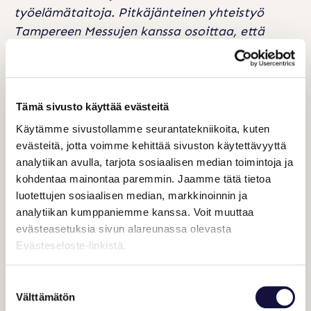
työelämätaitoja. Pitkäjänteinen yhteistyö
Tampereen Messujen kanssa osoittaa, että
nuorten yrittäjyydelle ja kädentaitojen
kehittämiselle on todellista kysyntää ja
arvostusta suomalaisessa elinkeinoelämässä”,
Suomen 4H-liiton toimitusjohtaja
Tomi Alakoski
Tämä sivusto käyttää evästeitä
iloitsee.
Käytämme sivustollamme seurantatekniikoita, kuten
evästeitä, jotta voimme kehittää sivuston käytettävyyttä
Tampereen Messut tukena yrittäjyyden
analytiikan avulla, tarjota sosiaalisen median toimintoja ja
alkutaipaleella
kohdentaa mainontaa paremmin. Jaamme tätä tietoa
luotettujen sosiaalisen median, markkinoinnin ja
Tampereen Messujen brändi- ja viestintäjohtaja
analytiikan kumppaniemme kanssa. Voit muuttaa
Heidi Pitkämäki
korostaa kohtaamisten
evästeasetuksia sivun alareunassa olevasta
merkitystä nykypäivän liiketoiminnassa. Messut
Evästeseloste-linkistä.
ovat tehokas paikka tavata potentiaalisia
asiakkaita ja yhteistyökumppaneita.
Suostumuksen
Välttämätön
valinta