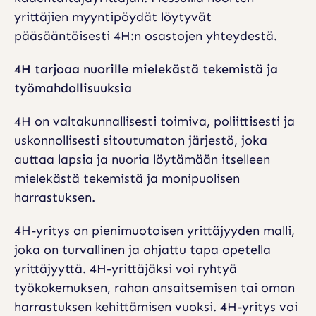
Ö
yrittäjien myyntipöydät löytyvät
T
pääsääntöisesti 4H:n osastojen yhteydestä.
Ä
4H tarjoaa nuorille mielekästä tekemistä ja
työmahdollisuuksia
4H on valtakunnallisesti toimiva, poliittisesti ja
uskonnollisesti sitoutumaton järjestö, joka
auttaa lapsia ja nuoria löytämään itselleen
mielekästä tekemistä ja monipuolisen
harrastuksen.
4H-yritys on pienimuotoisen yrittäjyyden malli,
joka on turvallinen ja ohjattu tapa opetella
yrittäjyyttä. 4H-yrittäjäksi voi ryhtyä
työkokemuksen, rahan ansaitsemisen tai oman
harrastuksen kehittämisen vuoksi. 4H-yritys voi