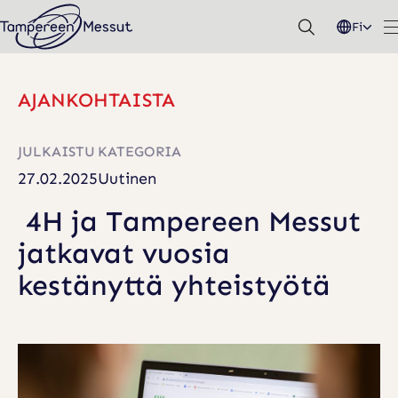
Hyppää
Fi
sisältöön
AJANKOHTAISTA
4
H
JULKAISTU
KATEGORIA
J
27.02.2025
Uutinen
A
4H ja Tampereen Messut
T
jatkavat vuosia
A
kestänyttä yhteistyötä
M
P
E
R