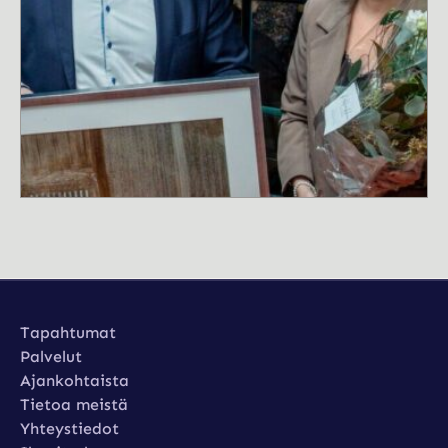
Tapahtumat
Tapahtumat
Palvelut
Palvelut
Ajankohtaista
Ajankohtaista
Tietoa meistä
Tietoa meistä
Yhteystiedot