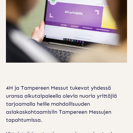
E
E
N
M
E
S
S
U
T
4H ja Tampereen Messut tukevat yhdessä
J
uransa alkutaipaleella olevia nuoria yrittäjiä
A
tarjoamalla heille mahdollisuuden
T
asiakaskohtaamisiin Tampereen Messujen
K
tapahtumissa.
A