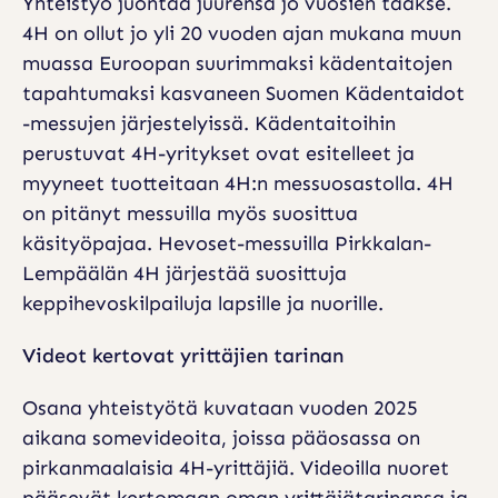
Yhteistyö juontaa juurensa jo vuosien taakse.
V
4H on ollut jo yli 20 vuoden ajan mukana muun
A
muassa Euroopan suurimmaksi kädentaitojen
tapahtumaksi kasvaneen Suomen Kädentaidot
T
-messujen järjestelyissä. Kädentaitoihin
V
perustuvat 4H-yritykset ovat esitelleet ja
U
myyneet tuotteitaan 4H:n messuosastolla. 4H
O
on pitänyt messuilla myös suosittua
S
käsityöpajaa. Hevoset-messuilla Pirkkalan-
Lempäälän 4H järjestää suosittuja
I
keppihevoskilpailuja lapsille ja nuorille.
A
K
Videot kertovat yrittäjien tarinan
E
Osana yhteistyötä kuvataan vuoden 2025
S
aikana somevideoita, joissa pääosassa on
T
pirkanmaalaisia 4H-yrittäjiä. Videoilla nuoret