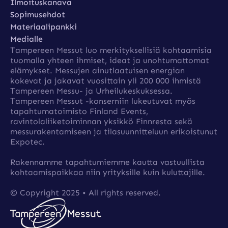
Yhteystiedot
Ilmoituskanava
Ilmoituskanava
Sopimusehdot
Sopimusehdot
Materiaalipankki
Materiaalipankki
Medialle
Tampereen Messut luo merkityksellisiä kohtaamisia
Medialle
tuomalla yhteen ihmiset, ideat ja unohtumattomat
elämykset. Messujen ainutlaatuisen energian
kokevat ja jakavat vuosittain yli 200 000 ihmistä
Tampereen Messu- ja Urheilukeskuksessa.
Tampereen Messut ­-konserniin lukeutuvat myös
tapahtumatoimisto Finland Events,
ravintolaliiketoiminnan yksikkö Finnresta sekä
messurakentamiseen ja tilasuunnitteluun erikoistunut
Expotec.
Rakennamme tapahtumiemme kautta vastuullista
kohtaamispaikkaa niin yrityksille kuin kuluttajille.
© Copyright 2025 • All rights reserved.