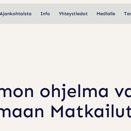
Ajankohtaista
Info
Yhteystiedot
Medialle
Ta
Ajankohtaista
Info
Yhteystiedot
Medialle
Ta
smon ohjelma val
maan Matkailut