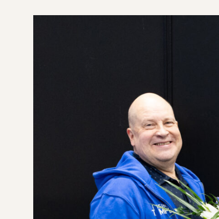
O
S
M
O
N
O
H
J
E
L
M
A
V
A