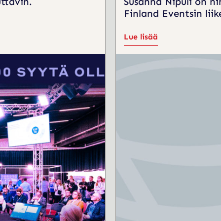
ttavin.
Susanna Nipuli on ni
Finland Eventsin lii
Lue lisää