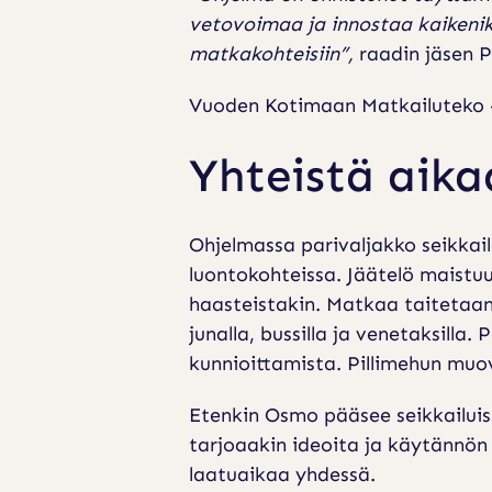
L
vetovoimaa ja innostaa kaikeni
U
matkakohteisiin”,
raadin jäsen 
T
Vuoden Kotimaan Matkailuteko -t
E
O
Yhteistä aik
K
S
Ohjelmassa parivaljakko seikkai
I
luontokohteissa. Jäätelö maistuu 
haasteistakin. Matkaa taitetaan 
junalla, bussilla ja venetaksilla
kunnioittamista. Pillimehun muo
Etenkin Osmo pääsee seikkailuiss
tarjoaakin ideoita ja käytännön
laatuaikaa yhdessä.