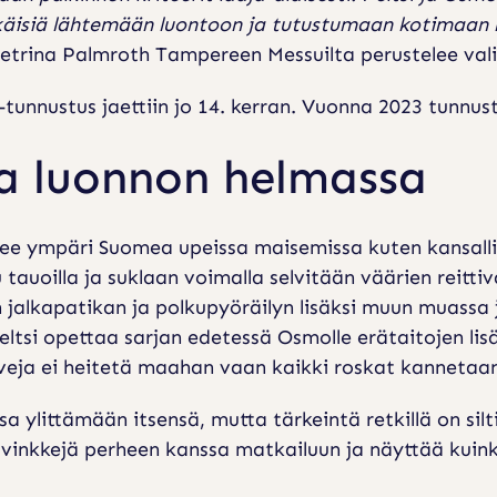
käisiä lähtemään luontoon ja tutustumaan kotimaan 
Petrina Palmroth Tampereen Messuilta perustelee val
unnustus jaettiin jo 14. kerran. Vuonna 2023 tunnu
aa luonnon helmassa
lee ympäri Suomea upeissa maisemissa kuten kansalli
tauoilla ja suklaan voimalla selvitään väärien reitti
jalkapatikan ja polkupyöräilyn lisäksi muun muassa ju
. Peltsi opettaa sarjan edetessä Osmolle erätaitojen li
veja ei heitetä maahan vaan kaikki roskat kannetaa
a ylittämään itsensä, mutta tärkeintä retkillä on silt
 vinkkejä perheen kanssa matkailuun ja näyttää kuink