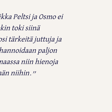
ka Peltsi ja Osmo ei
in toki siinä
i tärkeitä juttuja ja
ihannoidaan paljon
maassa niin hienoja
män niihin.”