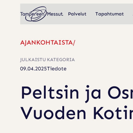
Hyppää
Päävalikko
sisältöön
Palvelut
Tapahtumat
Palvelut
Tapahtumat
AJANKOHTAISTA
P
E
JULKAISTU
KATEGORIA
L
09.04.2025
Tiedote
T
Peltsin ja O
S
I
N
Vuoden Koti
J
A