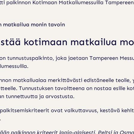
ti palkinnon Kotimaan Matkailumessuilla Tampereen 
n matkailua monin tavoin
distää kotimaan matkailua mo
n tunnustuspalkinto, joka jaetaan Tampereen Messu-
lumessuilla.
on matkailualaa merkittävästi edistäneelle teolle, yr
otteelle. Tunnustuksen tavoitteena on nostaa esille 
lan tunnettuutta ja arvostusta.
kitsemiskriteerit ovat vaikuttavuus, kestävä kehitys,
.
n palkinnon kriteerit laaja-alaisesti. Peltsi ja Osm