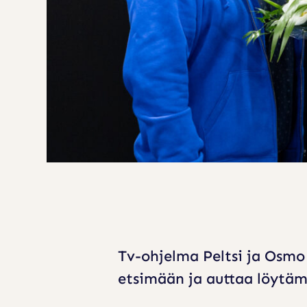
L
I
T
T
I
I
N
V
U
O
D
Tv-ohjelma Peltsi ja Osmo
E
etsimään ja auttaa löytä
N