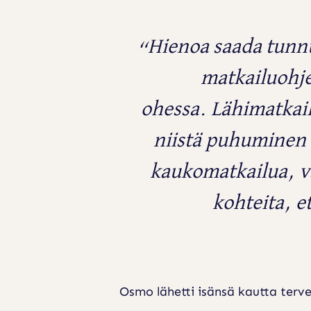
“Hienoa saada tunnu
matkailuohje
ohessa.
Lähimatkailu
niistä puhuminen 
kaukomatkailua, va
kohteita, e
Osmo lähetti isänsä kautta tervei