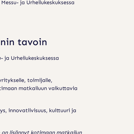
Messu- ja Urheilukeskuksessa
nin tavoin
 ja Urheilukeskuksessa
itykselle, toimijalle,
kotimaan matkailuun vaikuttavia
 innovatiivisuus, kulttuuri ja
o on lisännyt kotimaan matkailun