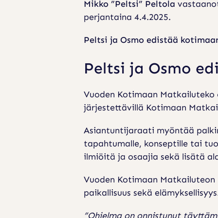
K
Mikko ”Peltsi” Peltola
vastaanot
O
perjantaina 4.4.2025.
T
Peltsi ja Osmo edistää kotimaa
I
M
Peltsi ja Osmo e
A
Vuoden Kotimaan Matkailuteko o
A
järjestettävillä Kotimaan Matkai
N
M
Asiantuntijaraati myöntää palkinn
tapahtumalle, konseptille tai tu
A
ilmiöitä ja osaajia sekä lisätä a
T
K
Vuoden Kotimaan Matkailuteon pal
A
paikallisuus sekä elämyksellisyys
I
”Ohjelma on onnistunut täyttämää