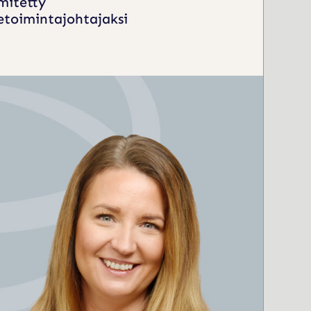
mitetty
ketoimintajohtajaksi