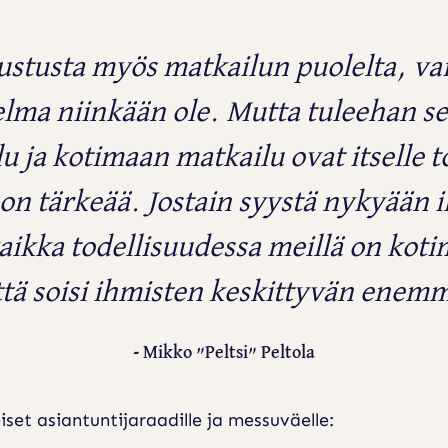
stusta myös matkailun puolelta, vaik
lma niinkään ole. Mutta tuleehan sek
 ja kotimaan matkailu ovat itselle tos
on tärkeää. Jostain syystä nykyään 
ikka todellisuudessa meillä on koti
ttä soisi ihmisten keskittyvän enem
Mikko ”Peltsi” Peltola
set asiantuntijaraadille ja messuväelle: