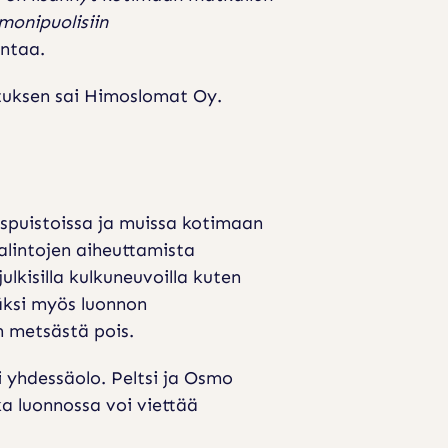
monipuolisiin
intaa.
stuksen sai Himoslomat Oy.
spuistoissa ja muissa kotimaan
valintojen aiheuttamista
lkisilla kulkuneuvoilla kuten
säksi myös luonnon
n metsästä pois.
i yhdessäolo. Peltsi ja Osmo
a luonnossa voi viettää