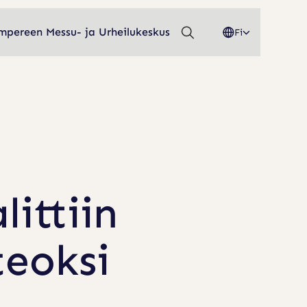
mpereen Messu- ja Urheilukeskus
Fi
mpereen Messu- ja Urheilukeskus
ittiin
eoksi