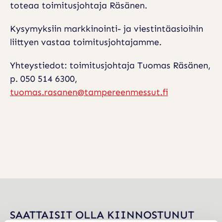
J
toteaa toimitusjohtaja Räsänen.
A
Kysymyksiin markkinointi- ja viestintäasioihin
V
liittyen vastaa toimitusjohtajamme.
I
Yhteystiedot: toimitusjohtaja Tuomas Räsänen,
E
p. 050 514 6300,
S
tuomas.rasanen@tampereenmessut.fi
T
I
N
T
Ä
T
O
SAATTAISIT OLLA KIINNOSTUNUT
I