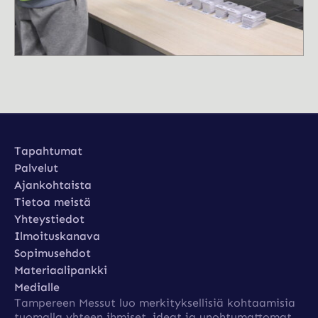
Tapahtumat
Tapahtumat
Palvelut
Palvelut
Ajankohtaista
Ajankohtaista
Tietoa meistä
Tietoa meistä
Yhteystiedot
Yhteystiedot
Ilmoituskanava
Ilmoituskanava
Sopimusehdot
Sopimusehdot
Materiaalipankki
Materiaalipankki
Medialle
Tampereen Messut luo merkityksellisiä kohtaamisia
Medialle
tuomalla yhteen ihmiset, ideat ja unohtumattomat