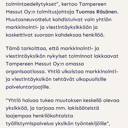
toimintaedellytykset”, kertoo Tampereen
M
Messut Oy:n toimitusjohtaja
Tuomas Räsänen
.
A
Muutosneuvottelut kohdistuivat vain yhtiön
R
markkinointi- ja viestintäyksikköön ja
K
koskettivat suoraan kahdeksaa henkilöä.
K
Tämä tarkoittaa, että markkinointi- ja
I
viestintäyksikön nykyiset toiminnot lakkaavat
N
Tampereen Messut Oy:n omassa
organisaatiossa. Yhtiö ulkoistaa markkinointi-
O
ja viestintäyksikön tehtävät ulkopuolisille
I
palveluntarjoajille.
N
”Yhtiö haluaa tukea muutoksen keskellä olevaa
T
yksikköä, ja tarjoaa mm. lakisääteistä
I
laajempaa henkilökohtaista
-
työllistymispalvelua yksikön työntekijöille”,