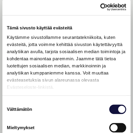
MYÖS
M
I
N
03.06.2026
Tiedote
Tämä sivusto käyttää evästeitä
T
Käytämme sivustollamme seurantatekniikoita, kuten
Tampereen Messut. Iso. Isompi.
O
evästeitä, jotta voimme kehittää sivuston käytettävyyttä
Vaikuttavin.
analytiikan avulla, tarjota sosiaalisen median toimintoja ja
N
kohdentaa mainontaa paremmin. Jaamme tätä tietoa
Lue lisää
S
luotettujen sosiaalisen median, markkinoinnin ja
A
analytiikan kumppaniemme kanssa. Voit muuttaa
evästeasetuksia sivun alareunassa olevasta
Evästeseloste-linkistä.
Suostumuksen
Välttämätön
valinta
Mieltymykset