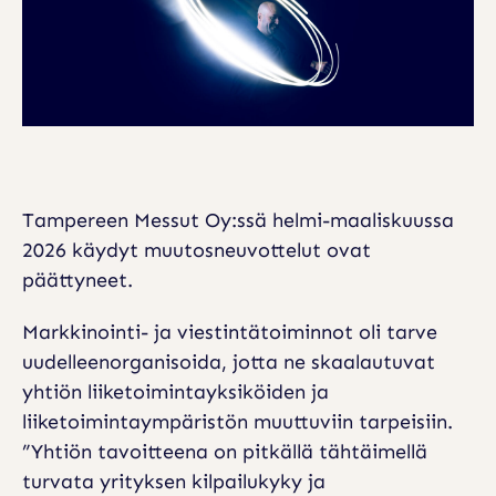
E
S
S
U
T
U
Tampereen Messut Oy:ssä helmi-maaliskuussa
L
2026 käydyt muutosneuvottelut ovat
K
päättyneet.
O
Markkinointi- ja viestintätoiminnot oli tarve
I
uudelleenorganisoida, jotta ne skaalautuvat
S
yhtiön liiketoimintayksiköiden ja
T
liiketoimintaympäristön muuttuviin tarpeisiin.
A
”Yhtiön tavoitteena on pitkällä tähtäimellä
turvata yrityksen kilpailukyky ja
A