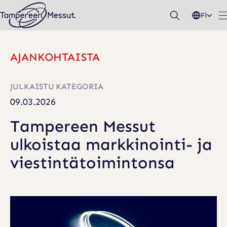
Hyppää
Fi
sisältöön
AJANKOHTAISTA
T
A
JULKAISTU
KATEGORIA
M
09.03.2026
P
Tampereen Messut
E
ulkoistaa markkinointi- ja
R
viestintätoimintonsa
E
E
N
M