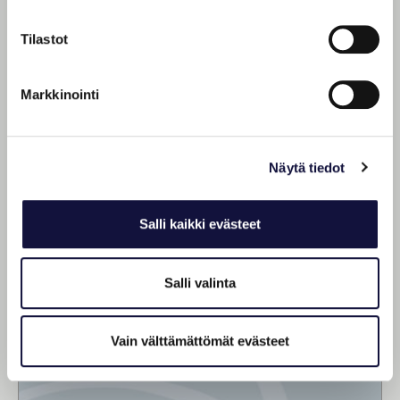
Tilastot
Markkinointi
Näytä tiedot
21.01.2026
Tiedote
Uutinen
Salli kaikki evästeet
Susanna Nipuli on nimitetty
Finland Eventsin liiketoimintajohtajak
Salli valinta
si
Lue lisää
Vain välttämättömät evästeet