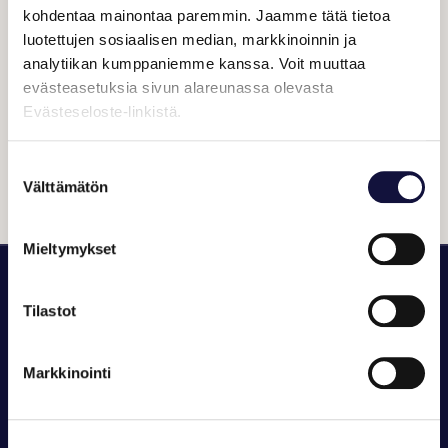
Onnistuneet Asta-messut
kohdentaa mainontaa paremmin. Jaamme tätä tietoa
ennustavat vauhdikasta vuotta
luotettujen sosiaalisen median, markkinoinnin ja
analytiikan kumppaniemme kanssa. Voit muuttaa
evästeasetuksia sivun alareunassa olevasta
Evästeseloste-linkistä.
Lue lisää
Suostumuksen
Välttämätön
valinta
Mieltymykset
Tapahtumat
Tilastot
Tapahtumat
Palvelut
Palvelut
Ajankohtaista
Ajankohtaista
Tietoa meistä
Markkinointi
Tietoa meistä
Yhteystiedot
Yhteystiedot
Ilmoituskanava
Ilmoituskanava
Sopimusehdot